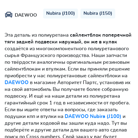
Nubira (J100)
Nubira (J150)
DAEWOO
Эта деталь из полиуретана
сайлентблок поперечной
тяги задней подвески наружый, он же в кулак
создаётся из многокомпонентного полиуретанового
сырья Французского производства. Наши запчасти
по твёрдости аналогичны оригинальным резиновым
сайлентблокам и втулкам. Если вы приняли решение
приобрести у нас полиуретановые сайлентблоки на
DAEWOO
в магазине Авторитет Партс, установив их
на свой автомобиль Вы получаете более собранную
подвеску. И ещё на наши детали из полиуретана
гарантийный срок 1 год в независимости от пробега.
Если вы ищите ответы на вопросы, где заказать
подушки кпп и втулки на
DAEWOO Nubira (J100)
и
другие детали ходовой вы зашли куда надо. Тут вы
подберёте и другие детали для вашего авто сделав
поиск по Cross numbers. Свой заказ у вас будет