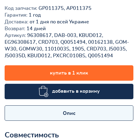
Код запчасти:
GP011375, AP011375
Гарантия:
1 год
Доставка:
от 1 дня по всей Украине
Возврат:
14 дней
Артикул:
96308617, DAB-003, KBUD012,
EG96308617, CRD703, Q0051494, 00162138, GOM-
W30, GOMW30, 1101003S, 1905, CRD703, J50035,
J50035D, KBUD012, PXCRC010BS, Q0051494
купить в 1 клик
добавить в корзину
Опис
Совместимость