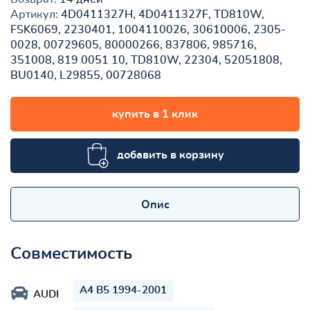
Артикул:
4D0411327H, 4D0411327F, TD810W,
FSK6069, 2230401, 1004110026, 30610006, 2305-
0028, 00729605, 80000266, 837806, 985716,
351008, 819 0051 10, TD810W, 22304, 52051808,
BU0140, L29855, 00728068
купить в 1 клик
добавить в корзину
Опис
Совместимость
A4 B5 1994-2001
AUDI