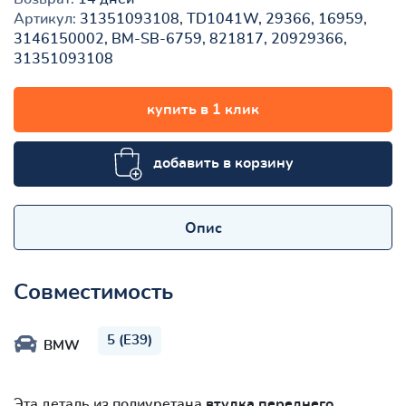
Артикул:
31351093108, TD1041W, 29366, 16959,
3146150002, BM-SB-6759, 821817, 20929366,
31351093108
купить в 1 клик
добавить в корзину
Опис
Совместимость
5 (E39)
BMW
Эта деталь из полиуретана
втулка переднего