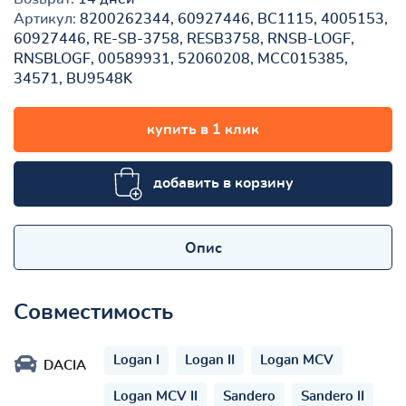
Артикул:
8200262344, 60927446, BC1115, 4005153,
60927446, RE-SB-3758, RESB3758, RNSB-LOGF,
RNSBLOGF, 00589931, 52060208, MCC015385,
34571, BU9548K
купить в 1 клик
добавить в корзину
Опис
Совместимость
Logan I
Logan II
Logan MCV
DACIA
Logan MCV II
Sandero
Sandero II