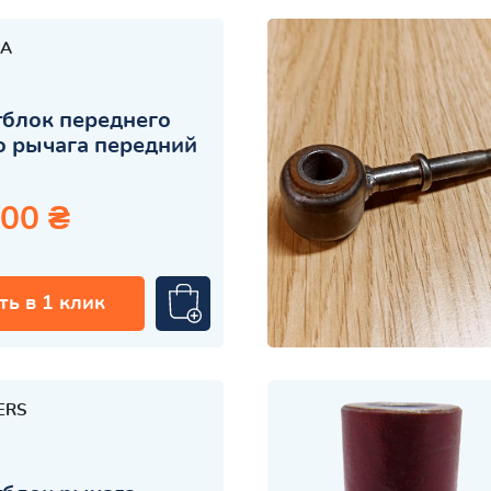
A
блок переднего
 рычага передний
.00 ₴
ть в 1 клик
ERS