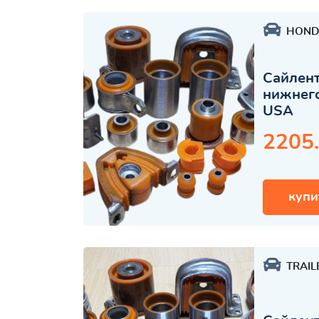
HOND
Сайлент
нижнего
USA
2205
купи
TRAIL