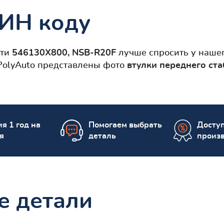
ВИН коду
сти
546130X800, NSB-R20F
лучше спросить у наше
 PolyAuto представлены фото
втулки переднего ст
я 1 год на
Помогаем выбрать
Досту
я
деталь
произ
е детали