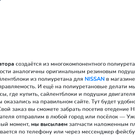
атора
создаётся из многокомпонентного полиурета
ности аналогичны оригинальным резиновым подушк
йлентблоки из полиуретана для
NISSAN
в магазине
правляемость. И ещё на полиуретановые делати мы
сы, где купить, сайлентблоки и подушки двигател
ы оказались на правильном сайте. Тут будет удобн
Свой заказ вы сможете забрать посетив отедение 
гателя отправлим в любой город или посёлок — Ужг
ный момент,
мы высылаем
запчасти наложенным пла
вается по телефону или через мессенджер фейсбу