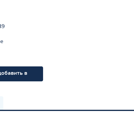
39
не
добавить в
орзину