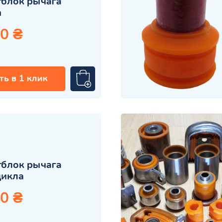
блок рычага
а
0 ₴
ть в 1 клик
блок рычага
цикла
0 ₴