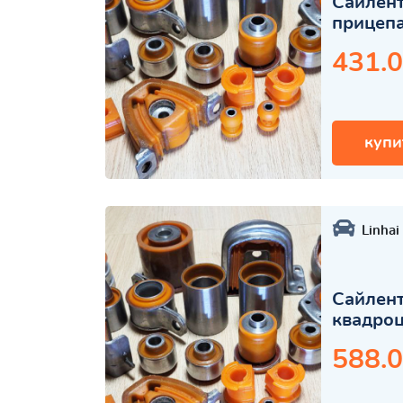
Сайлент
прицеп
431.0
купи
Linhai
Сайлент
квадро
588.0