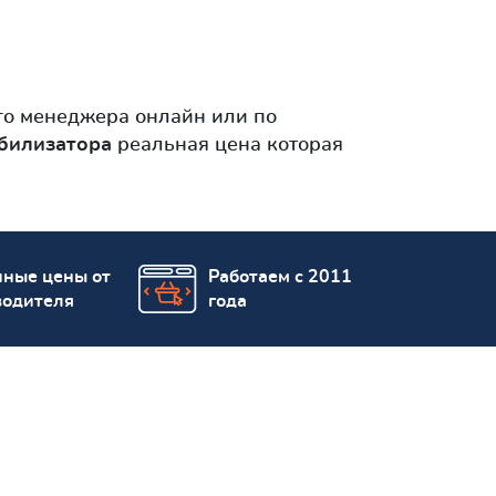
го менеджера онлайн или по
абилизатора
реальная цена которая
пные цены от
Работаем с 2011
водителя
года