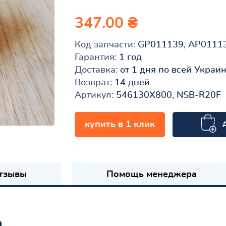
347.00 ₴
Код запчасти:
GP011139, AP0111
Гарантия:
1 год
Доставка:
от 1 дня по всей Украи
Возврат:
14 дней
Артикул:
546130X800, NSB-R20F
купить в 1 клик
к
тзывы
Помощь менеджера
ь