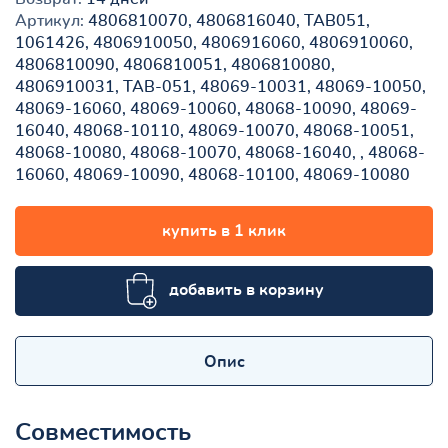
Артикул:
4806810070, 4806816040, TAB051,
1061426, 4806910050, 4806916060, 4806910060,
4806810090, 4806810051, 4806810080,
4806910031, TAB-051, 48069-10031, 48069-10050,
48069-16060, 48069-10060, 48068-10090, 48069-
16040, 48068-10110, 48069-10070, 48068-10051,
48068-10080, 48068-10070, 48068-16040, , 48068-
16060, 48069-10090, 48068-10100, 48069-10080
купить в 1 клик
добавить в корзину
Опис
Совместимость