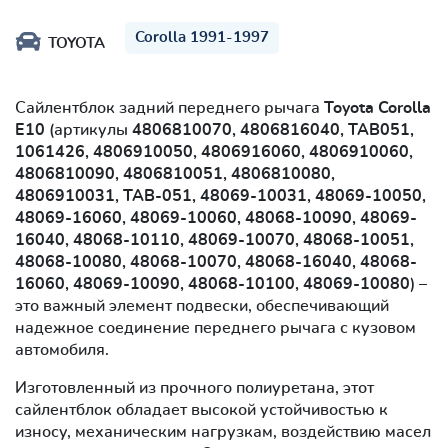
Corolla 1991-1997
TOYOTA
Сайлентблок задний переднего рычага
Toyota Corolla
E10
(артикулы
4806810070, 4806816040, TAB051,
1061426, 4806910050, 4806916060, 4806910060,
4806810090, 4806810051, 4806810080,
4806910031, TAB-051, 48069-10031, 48069-10050,
48069-16060, 48069-10060, 48068-10090, 48069-
16040, 48068-10110, 48069-10070, 48068-10051,
48068-10080, 48068-10070, 48068-16040, 48068-
16060, 48069-10090, 48068-10100, 48069-10080
) –
это важный элемент подвески, обеспечивающий
надежное соединение переднего рычага с кузовом
автомобиля.
Изготовленный из прочного полиуретана, этот
сайлентблок обладает высокой устойчивостью к
износу, механическим нагрузкам, воздействию масел