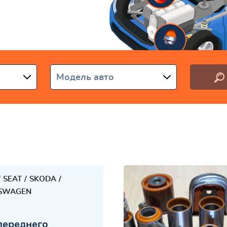
раине
Модель авто
SEAT
SKODA
SWAGEN
переднего