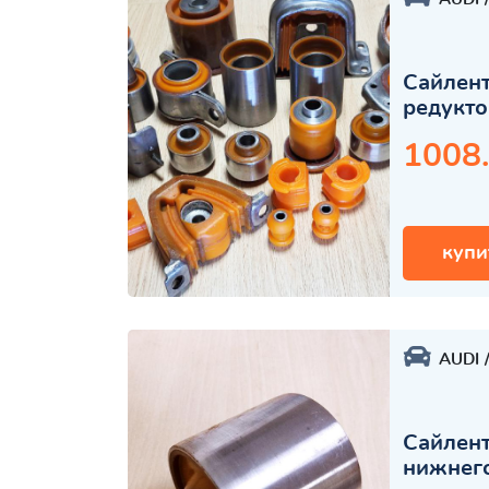
Cайлент
редукто
1008
купи
AUDI
Сайлент
нижнего