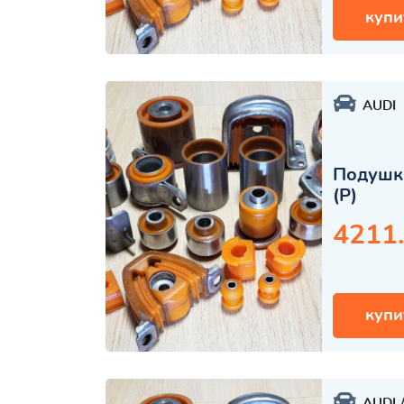
купи
AUDI
Подушка
(Р)
4211
купи
AUDI