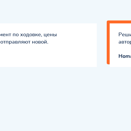
ент по ходовке, цены
Реши
 отправляют новой.
авто
Hom