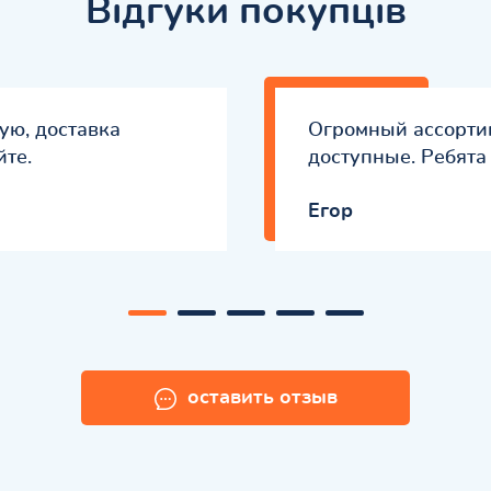
Відгуки покупців
ую, доставка
Огромный ассортим
йте.
доступные. Ребята
Eгор
оставить отзыв