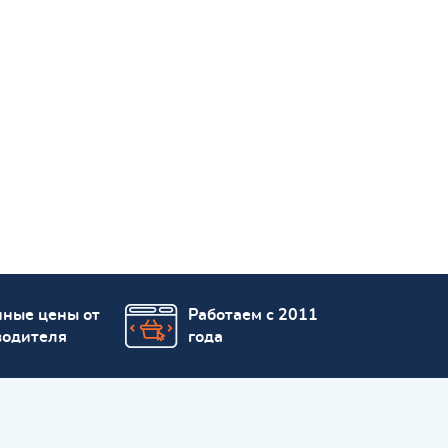
пные цены от
Работаем с 2011
водителя
года