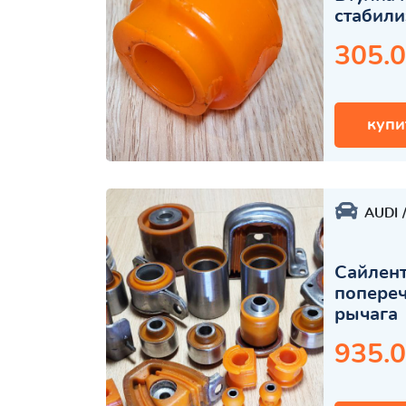
стабили
305.0
купи
AUDI
Сайлент
попере
рычага
935.0