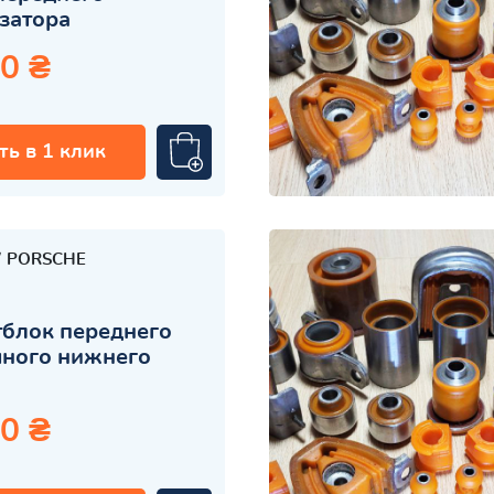
затора
0 ₴
ть в 1 клик
PORSCHE
блок переднего
чного нижнего
0 ₴