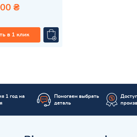
.00 ₴
ть в 1 клик
я 1 год на
Помогаем выбрать
Досту
я
деталь
произ