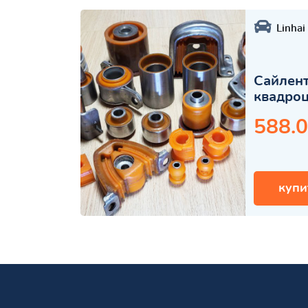
Linhai
Сайлент
квадро
588.0
купи