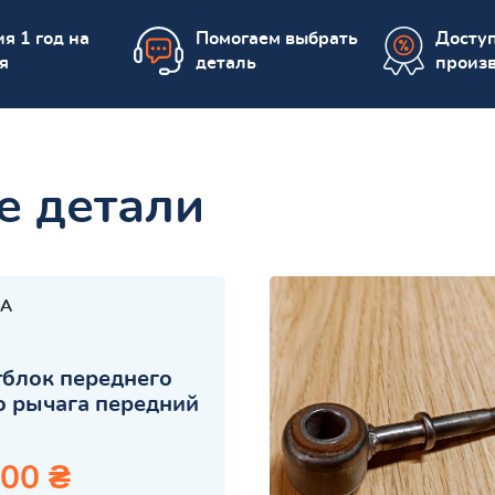
я 1 год на
Помогаем выбрать
Досту
я
деталь
произ
е детали
A
блок переднего
 рычага передний
.00 ₴