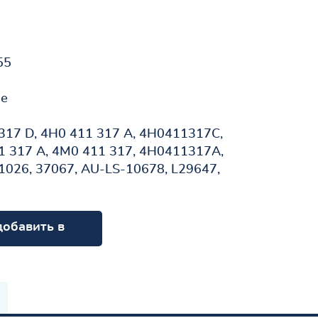
55
не
317 D, 4H0 411 317 A, 4H0411317C,
 317 A, 4M0 411 317, 4H0411317A,
026, 37067, AU-LS-10678, L29647,
добавить в
орзину