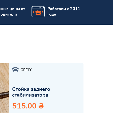
пные цены от
Работаем с 2011
водителя
года
GEELY
Стойка заднего
стабилизатора
515.00 ₴