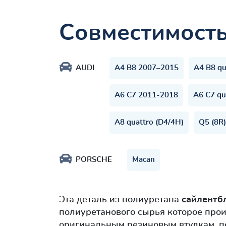
Совместимост
AUDI
A4 B8 2007–2015
A4 B8 qu
A6 C7 2011-2018
A6 C7 qu
A8 quattro (D4/4H)
Q5 (8R
PORSCHE
Macan
Эта деталь из полиуретана
сайлентб
полиуретанового сырья которое прои
оригинальным резиновым втулкам, п