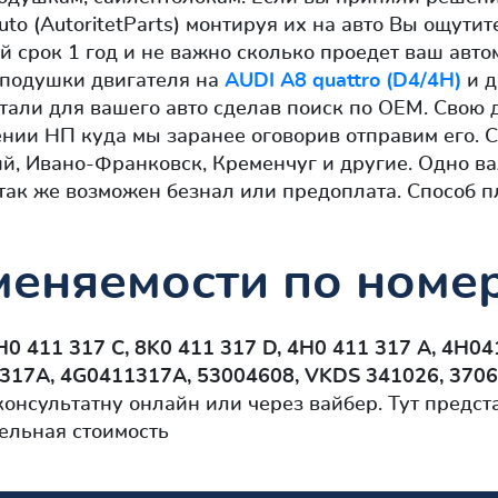
uto (AutoritetParts) монтируя их на авто Вы ощути
 срок 1 год и не важно сколько проедет ваш авто
и подушки двигателя на
AUDI A8 quattro (D4/4H)
и д
етали для вашего авто сделав поиск по OEM. Свою 
нии НП куда мы заранее оговорив отправим его. С
й, Ивано-Франковск, Кременчуг и другие. Одно в
так же возможен безнал или предоплата. Способ 
еняемости по номер
H0 411 317 C, 8K0 411 317 D, 4H0 411 317 A, 4H
317A, 4G0411317A, 53004608, VKDS 341026, 37067
консультатну онлайн или через вайбер. Тут предс
ельная стоимость