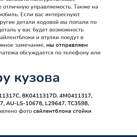
те отличную управляемость. Также на
мобиль. Если вас интереснуют
ругие детали ходовой вы попали по
деталь у вас будет возможность
айлентблоки и втулки поедут в
ажное замечание,
мы отправляем
платежа обсуждается по телефону или
у кузова
0411317C, 8K0411317D, 4M0411317,
, AU-LS-10678, L29647, TC3598,
тавлено фото
сайлентблокa стойки