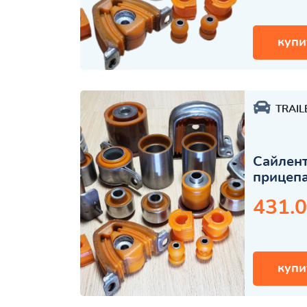
купи
TRAIL
Сайлент
прицеп
431.0
купи