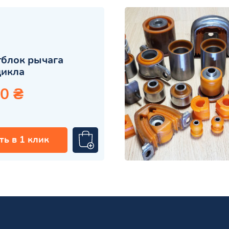
блок рычага
цикла
0 ₴
ть в 1 клик