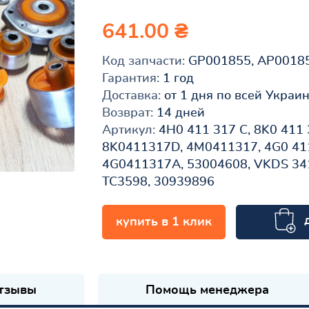
641.00 ₴
Код запчасти:
GP001855, AP0018
Гарантия:
1 год
Доставка:
от 1 дня по всей Украи
Возврат:
14 дней
Артикул:
4H0 411 317 C, 8K0 411 
8K0411317D, 4M0411317, 4G0 411
4G0411317A, 53004608, VKDS 341
TC3598, 30939896
купить в 1 клик
к
тзывы
Помощь менеджера