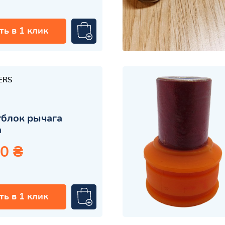
ть в 1 клик
ERS
блок рычага
а
0 ₴
ть в 1 клик