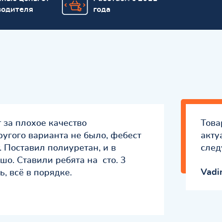
водителя
года
 за плохое качество
Това
ругого варианта не было, фебест
акту
. Поставил полиуретан, и в
след
шо. Ставили ребята на сто. 3
Vad
, всё в порядке.