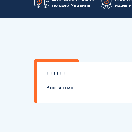
по всей Украине
издели
++++++
Костянтин