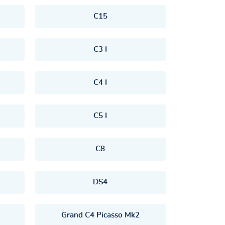
C15
C3 I
C4 I
C5 I
C8
DS4
Grand C4 Picasso Mk2