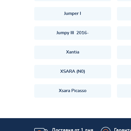
Jumper I
Jumpy III 2016-
Xantia
XSARA (N0)
Xsara Picasso
Доставка от 1 дня
Гаранти