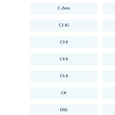
C-Zero
C2 JG
C3 II
C4 II
C5 II
CX
DS5