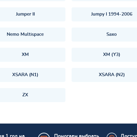
Jumper II
Jumpy I 1994-2006
Nemo Multispace
Saxo
XM
XM (Y3)
XSARA (N1)
XSARA (N2)
ZX
я 1 год на
Помогаем выбрать
Досту