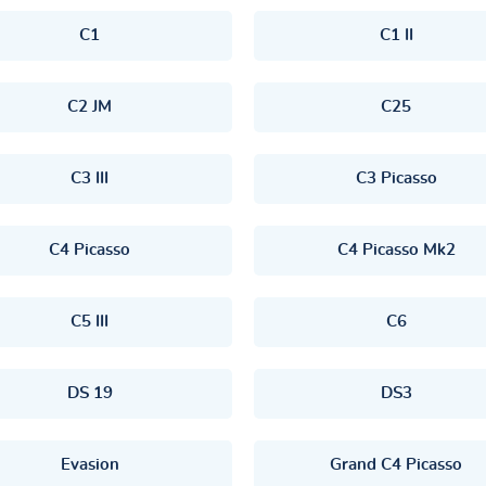
C1
C1 II
C2 JM
C25
C3 III
C3 Picasso
C4 Picasso
C4 Picasso Mk2
C5 III
C6
DS 19
DS3
Evasion
Grand C4 Picasso