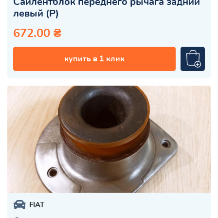
Сайлентблок переднего рычага задний
левый (Р)
672.00 ₴
купить в 1 клик
FIAT