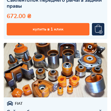
Сайлентблок переднего рычага задний
правы
672.00 ₴
купить в 1 клик
FIAT