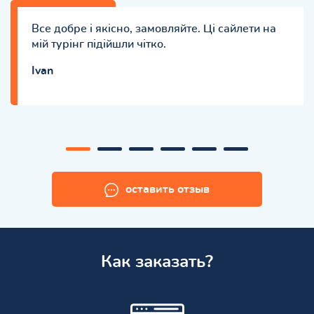
Все добре і якісно, замовляйте. Ці сайлети на
мій турінг підійшли чітко.
Ivan
оставить отзыв
Как заказать?