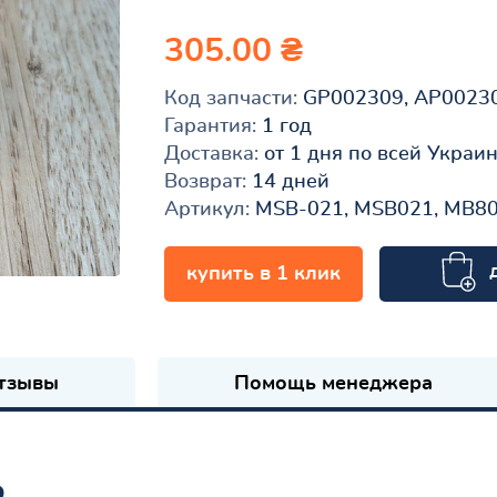
305.00 ₴
Код запчасти:
GP002309, AP0023
Гарантия:
1 год
Доставка:
от 1 дня по всей Украи
Возврат:
14 дней
Артикул:
MSB-021, MSB021, MB8
купить в 1 клик
к
тзывы
Помощь менеджера
ь