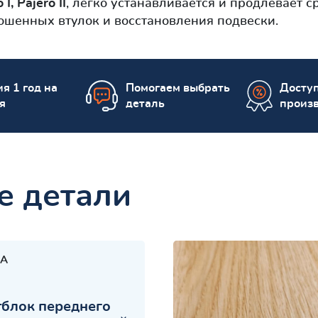
I, Pajero II
, легко устанавливается и продлевает с
шенных втулок и восстановления подвески.
я 1 год на
Помогаем выбрать
Досту
я
деталь
произ
е детали
A
блок переднего