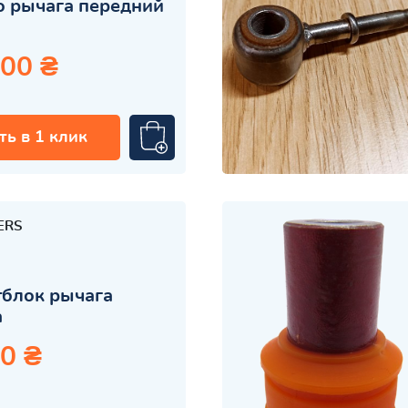
 рычага передний
.00 ₴
ть в 1 клик
ERS
блок рычага
а
0 ₴