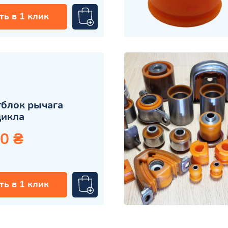
ть в 1 клик
блок рычага
цикла
0 ₴
ть в 1 клик