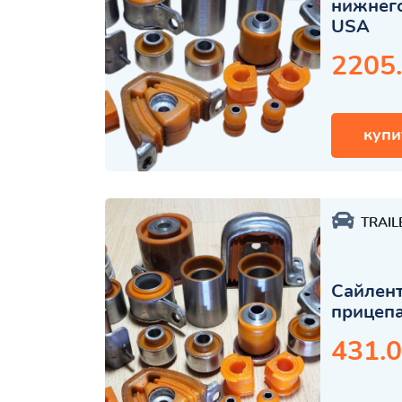
нижнего
USA
2205
купи
TRAIL
Сайлент
прицеп
431.0