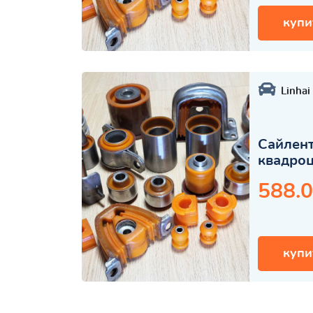
купи
Linhai
Сайлент
квадро
588.0
купи