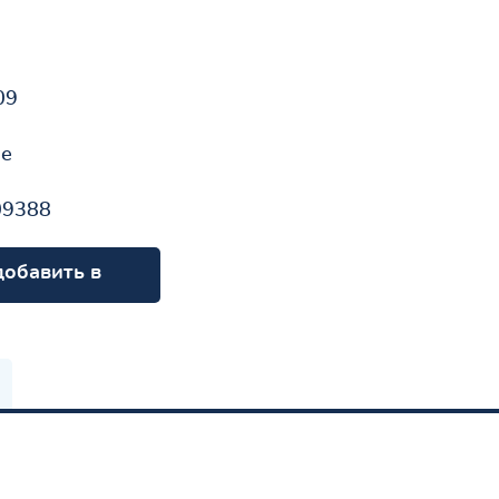
09
не
09388
добавить в
орзину