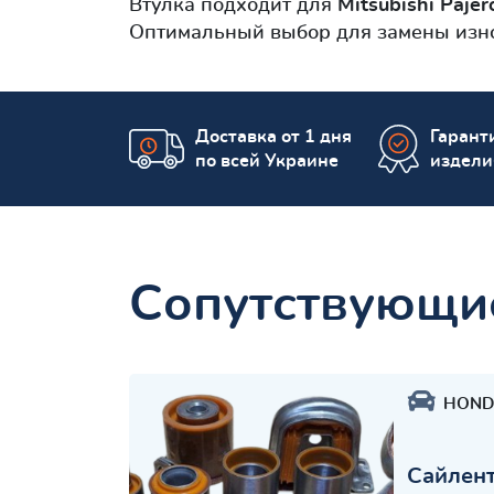
Втулка подходит для
Mitsubishi Pajero 
Оптимальный выбор для замены изно
Доставка от 1 дня
Гаранти
по всей Украине
издели
Сопутствующи
HOND
Сайлент