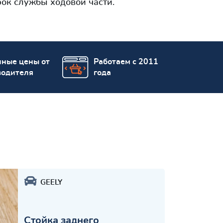
рок службы ходовой части.
пные цены от
Работаем с 2011
водителя
года
GEELY
Стойка заднего