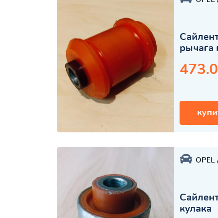
Сайлент
рычага 
473.0
купи
OPEL
Сайлент
кулака