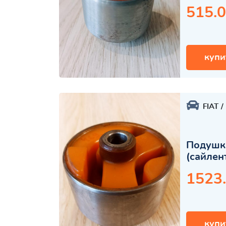
515.0
купи
FIAT
Подушк
(сайлен
1523
купи