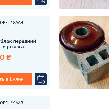
OPEL
SAAB
тблок передний
го рычага
0 ₴
ть в 1 клик
OPEL
SAAB