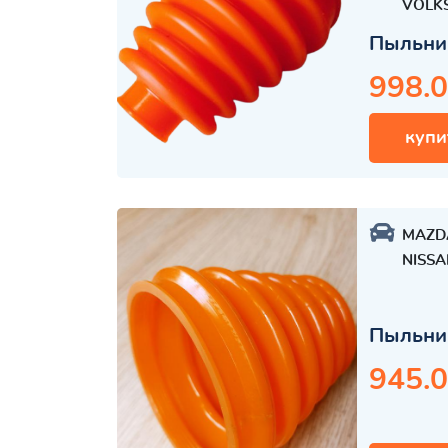
VOLK
Пыльни
998.0
купи
MAZD
NISSA
Пыльни
945.0