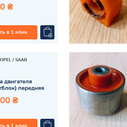
0 ₴
ть в 1 клик
OPEL
SAAB
а двигателя
тблок) передняя
.00 ₴
ть в 1 клик