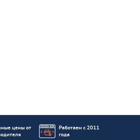
пные цены от
Работаем с 2011
водителя
года