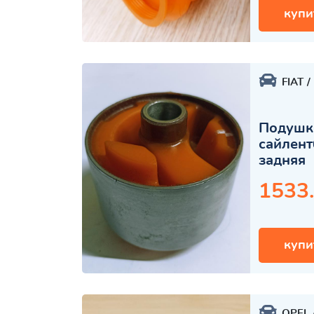
купи
FIAT
Подушк
сайлент
задняя
1533
купи
OPEL