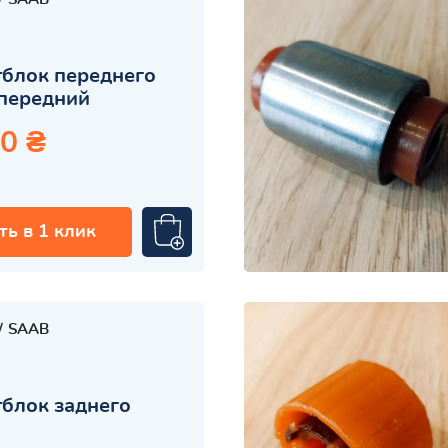
блок переднего
передний
0 ₴
ть в 1 клик
SAAB
блок заднего