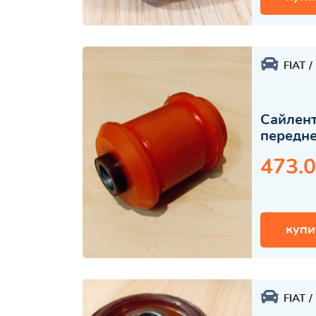
FIAT
Сайлен
передне
473.0
купи
FIAT