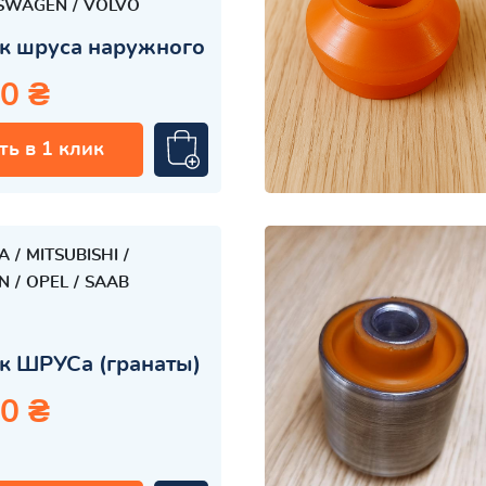
SWAGEN
VOLVO
к шруса наружного
0 ₴
ть в 1 клик
A
MITSUBISHI
N
OPEL
SAAB
к ШРУСа (гранаты)
0 ₴