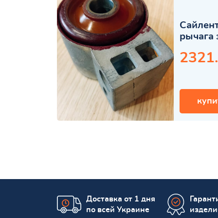
Сайлент
рычага 
2321
купи
Доставка от 1 дня
Гаранти
по всей Украине
издели