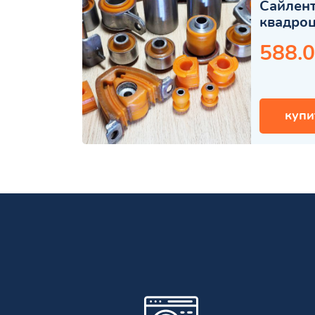
Сайлент
квадро
588.0
купи