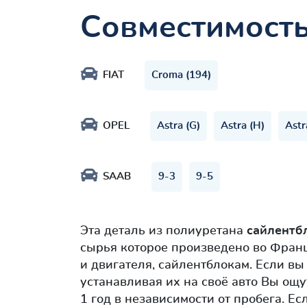
Совместимост
FIAT
Croma (194)
OPEL
Astra (G)
Astra (H)
Astr
SAAB
9-3
9-5
Эта деталь из полиуретана
сайлентб
сырья которое произведено во Фран
и двигателя, сайлентблокам. Если в
устанавливая их на своё авто Вы ощ
1 год в независимости от пробега. Е