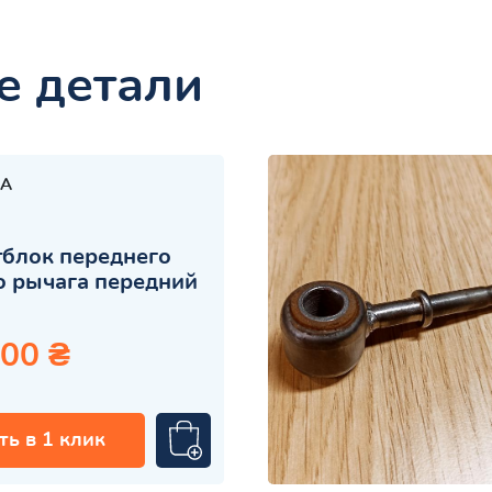
е детали
A
блок переднего
 рычага передний
.00 ₴
ть в 1 клик