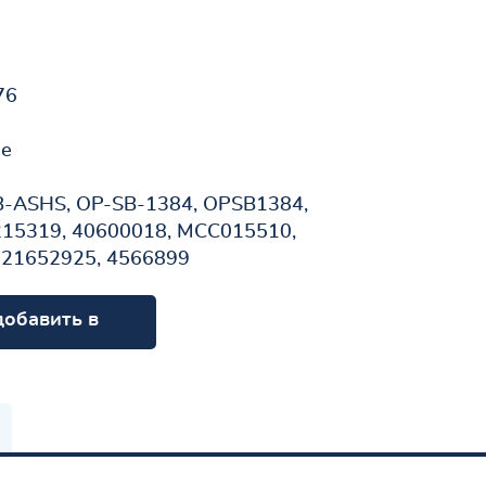
76
не
B-ASHS, OP-SB-1384, OPSB1384,
215319, 40600018, MCC015510,
, 21652925, 4566899
добавить в
орзину