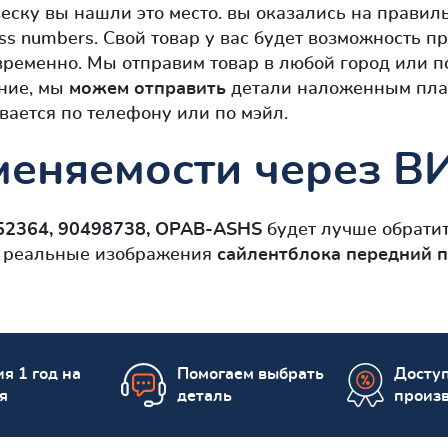
еску вы нашли это место. вы оказались на правиль
ss numbers. Свой товар у вас будет возможность 
временно. Мы отправим товар в любой город или по
ание, мы
можем отправить
детали наложенным плате
вается по телефону или по мэйл.
еняемости через ВИ
52364, 90498738, OPAB-ASHS
будет лучше обратит
ет реальные изображения
сайлентблокa передний п
я 1 год на
Помогаем выбрать
Досту
я
деталь
произ