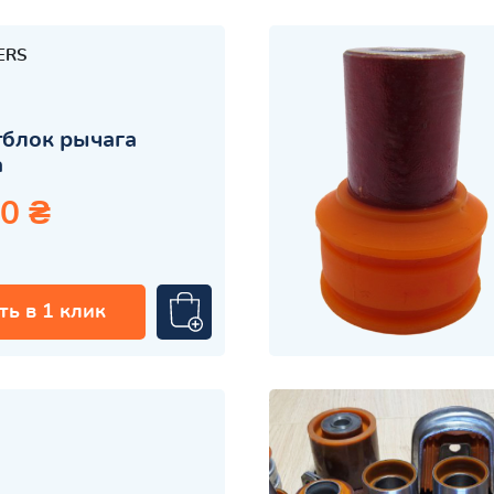
ERS
блок рычага
а
0 ₴
ть в 1 клик