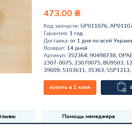
473.00 ₴
Код запчасти:
GP011076, AP0110
Гарантия:
1 год
Доставка:
от 1 дня по всей Украи
Возврат:
14 дней
Артикул:
352364, 90498738, OPA
2307-0075, 23070075, BU9503, 1
39609, 5103611, 35363, SSP1213
купить в 1 клик
к
тзывы
Помощь менеджера