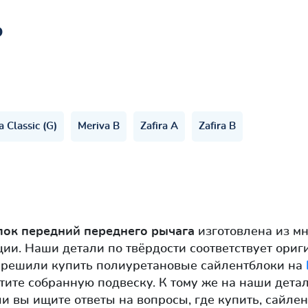
ь
a Classic (G)
Meriva B
Zafira A
Zafira B
лок передний переднего рычага
изготовлена из м
ции. Наши детали по твёрдости соответствует ор
ы решили купить полиуретановые сайлентблоки на
утите собранную подвеску. К тому же на наши дета
сли вы ищите ответы на вопросы, где купить, сайл