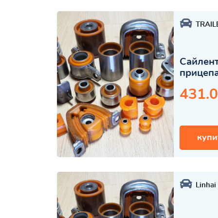
TRAIL
Сайлент
прицеп
431.0
купи
Linhai