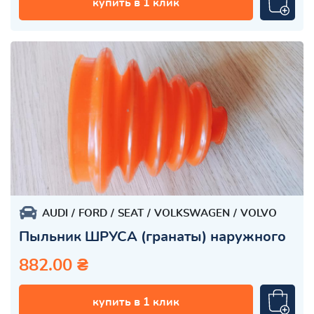
купить в 1 клик
AUDI
FORD
SEAT
VOLKSWAGEN
VOLVO
Пыльник ШРУСА (гранаты) наружного
882.00 ₴
купить в 1 клик