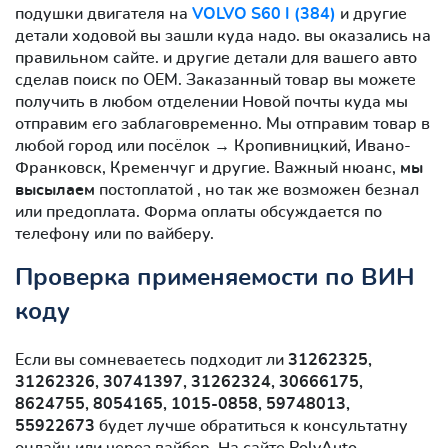
подушки двигателя на
VOLVO S60 I (384)
и другие
детали ходовой вы зашли куда надо. вы оказались на
правильном сайте. и другие детали для вашего авто
сделав поиск по OEM. Заказанный товар вы можете
получить в любом отделении Новой почты куда мы
отправим его заблаговременно. Мы отправим товар в
любой город или посёлок → Кропивницкий, Ивано-
Франковск, Кременчуг и другие. Важный нюанс,
мы
высылаем
постоплатой , но так же возможен безнал
или предоплата. Форма оплаты обсуждается по
телефону или по вайберу.
Проверка применяемости по ВИН
коду
Если вы сомневаетесь подходит ли
31262325,
31262326, 30741397, 31262324, 30666175,
8624755, 8054165, 1015-0858, 59748013,
55922673
будет лучше обратиться к консультатну
онлайн или через вайбер. На сайте PolyAuto