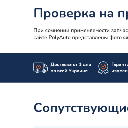
Проверка на п
При сомнении применяемости запча
сайте PolyAuto представлены фото
с
Доставка от 1 дня
Гаранти
по всей Украине
издели
Сопутствующи