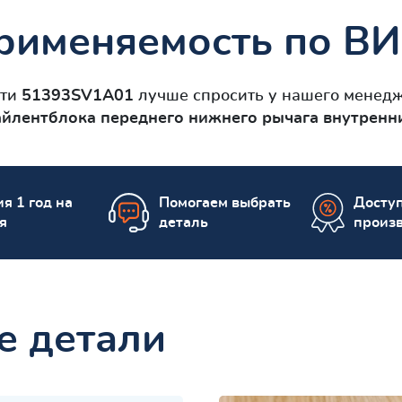
рименяемость по ВИ
сти
51393SV1A01
лучше спросить у нашего менедж
айлентблокa переднего нижнего рычага внутрен
я 1 год на
Помогаем выбрать
Досту
я
деталь
произ
е детали