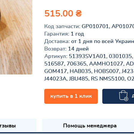
515.00 ₴
Код запчасти:
GP010701, AP0107
Гарантия:
1 год
Доставка:
от 1 дня по всей Украи
Возврат:
14 дней
Артикул:
51393SV1A01, 0301035, 
516587, 706365, AAMHO1027, A
GOM417, HAB035, HOBS007, J4234
J44023A, JBU485, RS NMS5100, 
купить в 1 клик
к
тзывы
Помощь менеджера