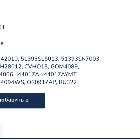
01
не
42010, 51393SL5013, 51393SN7003,
DH28012, CVHO13, GOM4089,
006, J44017A, J44017AYMT,
O24094WS, QS0917AP, RU322
добавить в
орзину