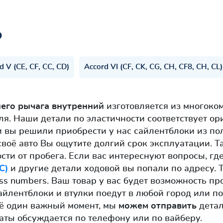
ь
d V (CE, CF, CC, CD)
Accord VI (CF, CK, CG, CH, CF8, CH, CL)
него рычага внутренний
изготовляется из многоко
ля. Наши детали по эластичности соответствует 
ли вы решили приобрести у нас сайлентблоки из п
 своё авто Вы ощутите долгий срок эксплуатации. 
сти от пробега. Если вас интереснуют вопросы, гд
C)
и другие детали ходовой вы попали по адресу. 
ss numbers. Ваш товар у вас будет возможность п
йлентблоки и втулки поедут в любой город или по
ё один важный момент, мы
можем отправить
детал
аты обсуждается по телефону или по вайберу.