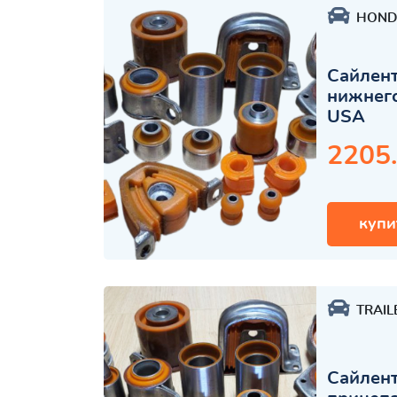
HOND
Сайлент
нижнего
USA
2205
купи
TRAIL
Сайлент