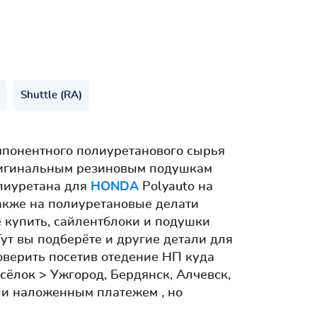
Shuttle (RA)
мпонентного полиуретанового сырья
оригинальным резиновым подушкам
олиуретана для
HONDA
Polyauto на
Также на полиуретановые делати
е купить, сайлентблоки и подушки
Тут вы подберёте и другие детали для
роверить посетив отедение НП куда
сёлок > Ужгород, Бердянск, Алчевск,
и наложенным платежем , но