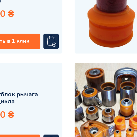
а
0 ₴
ть в 1 клик
блок рычага
цикла
0 ₴