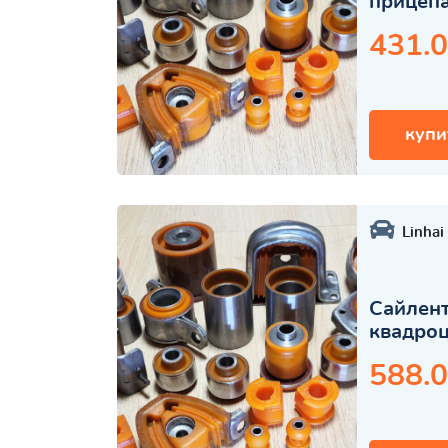
прицеп
431.0
купи
Linhai
Сайлент
квадро
588.0