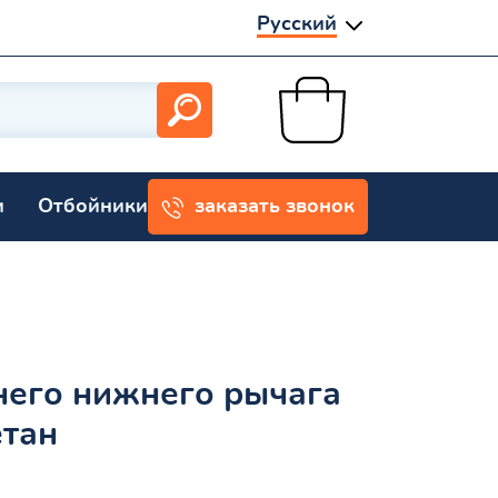
Русский
и
Отбойники
заказать звонок
него нижнего рычага
етан