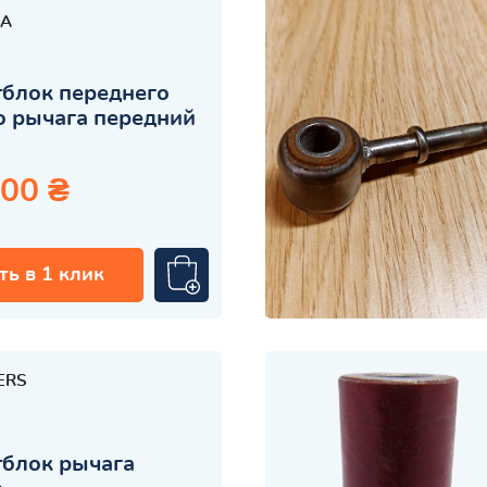
A
блок переднего
 рычага передний
.00 ₴
ть в 1 клик
ERS
блок рычага