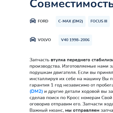
Совместимост
FORD
C-MAX (DM2)
FOCUS III
VOLVO
V40 1998–2006
Запчасть
втулка переднего стабилиз
производства. Изготовляемые нами 
подушкам двигателя. Если вы приня
инсталлируя их себе на машину Вы п
гарантия 1 год независимо от пробег
(DM2)
и другие детали ходовой вы за
сделав поиск по Кросс номерам Свой
оговорив отправим его. Запчасти хо
Важный нюанс,
мы отправляем
запча