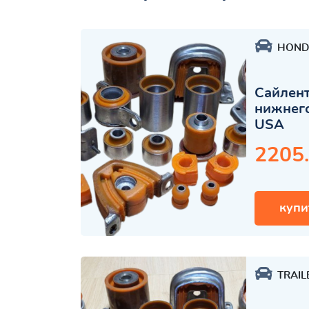
HOND
Сайлент
нижнего
USA
2205
купи
TRAIL