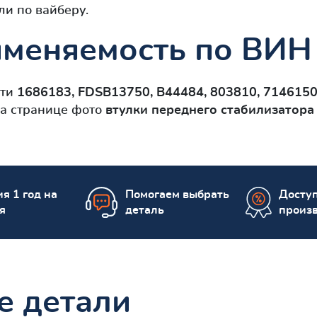
ли по вайберу.
меняемость по ВИН
сти
1686183, FDSB13750, B44484, 803810, 714615
На странице фото
втулки переднего стабилизатора
я 1 год на
Помогаем выбрать
Досту
я
деталь
произ
е детали