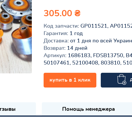
305.00 ₴
Код запчасти:
GP011521, AP0115
Гарантия:
1 год
Доставка:
от 1 дня по всей Украи
Возврат:
14 дней
Артикул:
1686183, FDSB13750, B4
50107461, 52100408, 803810, 51
купить в 1 клик
к
тзывы
Помощь менеджера