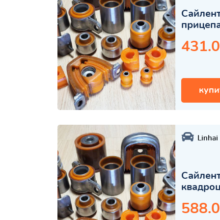
Сайлент
прицеп
431.0
купи
Linhai
Сайлент
квадро
588.0