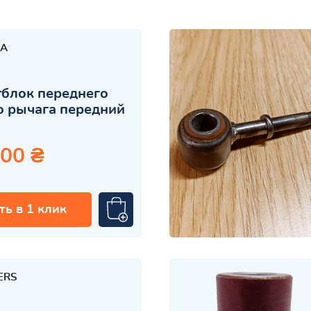
A
блок переднего
 рычага передний
.00 ₴
ть в 1 клик
ERS