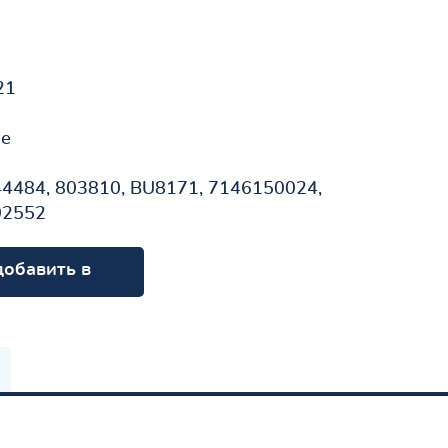
21
не
4484, 803810, BU8171, 7146150024,
02552
добавить в
орзину