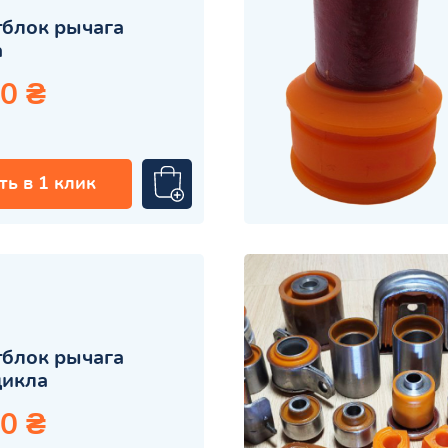
блок рычага
а
0 ₴
ть в 1 клик
блок рычага
цикла
0 ₴