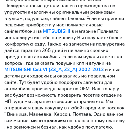
Полиуретановые детали нашего производства по
упругости аналогичны оригинальным резиновым
втулкам, подушкам, сайлентблокам. Если вы приняли
решение приобрести у нас полиуретановые
сайлентблоки на
MITSUBISHI
в магазине Полиавто
инсталлируя их себе на машину Вы получаете более
комфортную езду. Также на запчасти из полиуретана
даётся гарантия 365 дней и не важно сколько
проедет ваш автомобиль. Если вам нужны ответы на
вопросы, где заказать подушки кпп и втулки на
MITSUBISHI Colt VI (Z3_A, Z2_A) 2002-2012
и иные
детали для ходовки вы оказались на правильном
сайте. Тут будет удобно подобрать запчасти для
автомобиля произведя запрос по OEM. Ваш товар у
вас будет возможность проверить посетив отедение
НП куда мы заранее оговорив отправим его. Мы
отправляем вашу покупку в любой город или посёлок
‾ Винница, Макеевка, Херсон, Полтава. Одно важное
замечание,
мы отправляем
по наложенному платежу
, но возможен и безнал, как удобно покупателю.