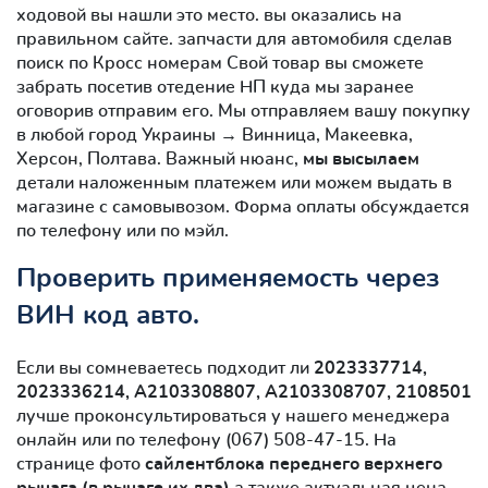
ходовой вы нашли это место. вы оказались на
правильном сайте. запчасти для автомобиля сделав
поиск по Кросс номерам Свой товар вы сможете
забрать посетив отедение НП куда мы заранее
оговорив отправим его. Мы отправляем вашу покупку
в любой город Украины → Винница, Макеевка,
Херсон, Полтава. Важный нюанс,
мы высылаем
детали наложенным платежем или можем выдать в
магазине с самовывозом. Форма оплаты обсуждается
по телефону или по мэйл.
Проверить применяемость через
ВИН код авто.
Если вы сомневаетесь подходит ли
2023337714,
2023336214, A2103308807, A2103308707, 2108501
лучше проконсультироваться у нашего менеджера
онлайн или по телефону (067) 508-47-15. На
странице фото
сайлентблокa переднего верхнего
рычага (в рычаге их два)
а также актуальная цена