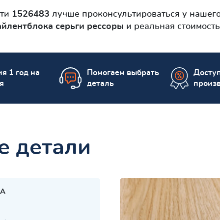
сти
1526483
лучше проконсультироваться у нашег
айлентблокa серьги рессоры
и реальная стоимость
я 1 год на
Помогаем выбрать
Досту
я
деталь
произ
е детали
A