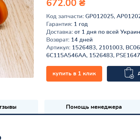
672.00 ₴
Код запчасти:
GP012025, AP0120
Гарантия:
1 год
Доставка:
от 1 дня по всей Украи
Возврат:
14 дней
Артикул:
1526483, 2101003, BC06
6C115A546AA, 1526483, PSE1647
купить в 1 клик
к
тзывы
Помощь менеджера
ь