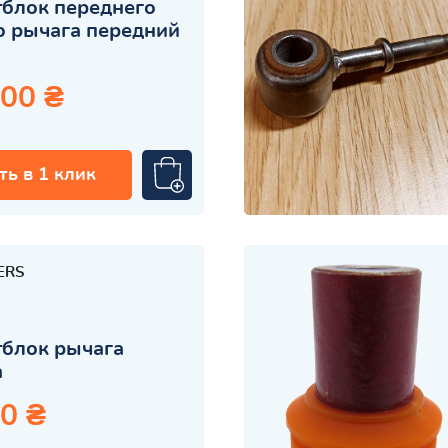
блок переднего
 рычага передний
.00 ₴
ть в 1 клик
ERS
блок рычага
а
0 ₴