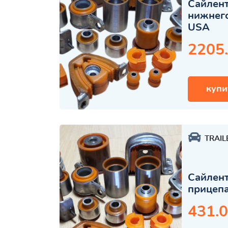
Сайлент
нижнего
USA
2205
купи
TRAIL
Сайлент
прицеп
431.0