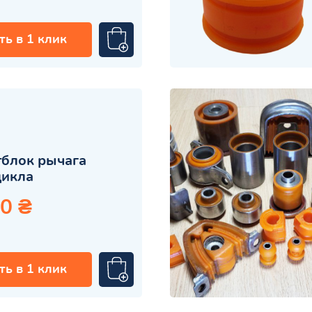
ть в 1 клик
блок рычага
цикла
0 ₴
ть в 1 клик