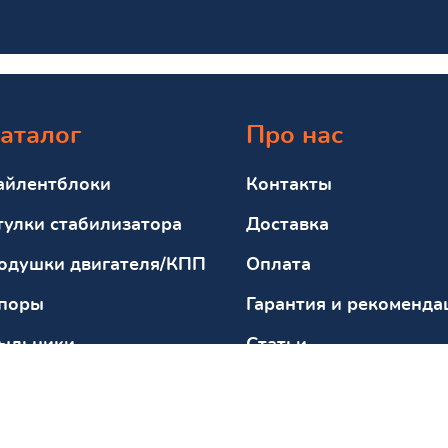
аталог
Про нас
айлентблоки
Контакты
тулки стабилизатора
Доставка
одушки двигателя/КПП
Оплата
поры
Гарантия и рекоменда
ыльники
Статьи
тбойники