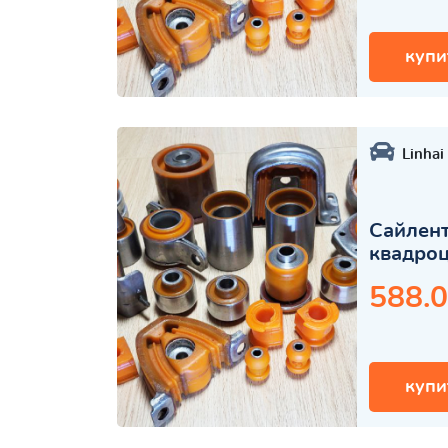
купи
Linhai
Сайлент
квадро
588.0
купи