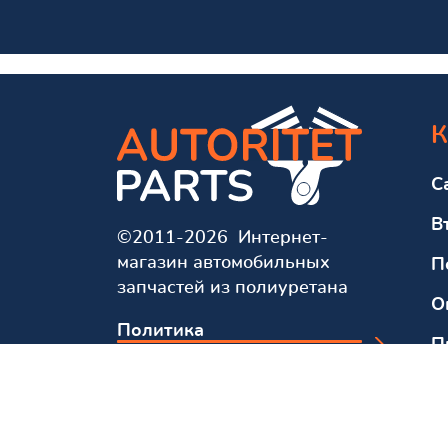
К
С
В
©2011-2026 Интернет-
магазин автомобильных
П
запчастей из полиуретана
О
Политика
П
конфиденциальности
О
Мы в соцсетях и мессенджерах