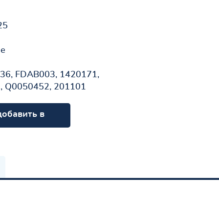
25
не
36, FDAB003, 1420171,
, Q0050452, 201101
добавить в
орзину