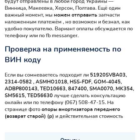
будут отправлены в любой город Украины —
Винница, Макеевка, Херсон, Полтава. Ещё один
важный момент, мы
можем отправить
запчасти
наложенным платежём , но возможен и безнал, как
удобно покупателю. Вариант оплаты обсуждается по
телефону или по fb messanger.
Проверка на применяемость по
ВИН коду
Если вы сомневаетесь подходит ли
51920SVBA03,
2314-0582 , ASMHO1018, HSS-FDF, GOM-4045,
ADBP800143, TED10663, 847400, SMA0070, MK354,
SM5615, TED56630
лучше сделать консультацию
онлайн или по телефону (067) 508-47-15. На
странице фото
опоры амортизатора переднего
(возврат старой) (р)
и действительная стоимость