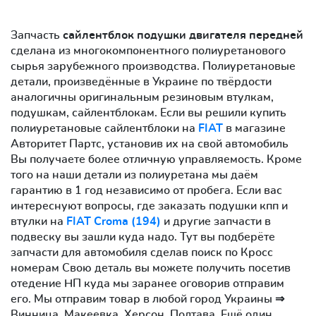
Запчасть
сайлентблок подушки двигателя передней
сделана из многокомпонентного полиуретанового
сырья зарубежного производства. Полиуретановые
детали, произведённые в Украине по твёрдости
аналогичны оригинальным резиновым втулкам,
подушкам, сайлентблокам. Если вы решили купить
полиуретановые сайлентблоки на
FIAT
в магазине
Авторитет Партс, установив их на свой автомобиль
Вы получаете более отличную управляемость. Кроме
того на наши детали из полиуретана мы даём
гарантию в 1 год независимо от пробега. Если вас
интереснуют вопросы, где заказать подушки кпп и
втулки на
FIAT Croma (194)
и другие запчасти в
подвеску вы зашли куда надо. Тут вы подберёте
запчасти для автомобиля сделав поиск по Кросс
номерам Свою деталь вы можете получить посетив
отедение НП куда мы заранее оговорив отправим
его. Мы отправим товар в любой город Украины ⇒
Винница, Макеевка, Херсон, Полтава. Ещё один