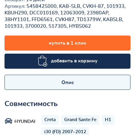
Артикул:
545842S000, KAB-SLB, CVKH-87, 101933,
KBUH290, DCC010169, 12063009, 23980AP,
38HY1101, FFD6561, CVKH87, TD1379W, KABSLB,
101933, 3700020, 517305, HYBS062
купить в 1 клик
добавить в корзину
Опис
Совместимость
Creta
Grand Sante Fe
H1
HYUNDAI
i30 (FD) 2007–2012