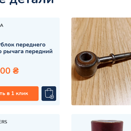
A
блок переднего
 рычага передний
.00 ₴
ть в 1 клик
ERS