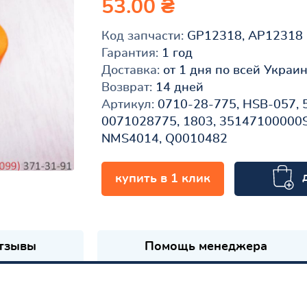
53.00 ₴
Код запчасти:
GP12318, AP12318
Гарантия:
1 год
Доставка:
от 1 дня по всей Украи
Возврат:
14 дней
Артикул:
0710-28-775, HSB-057, 
0071028775, 1803, 35147100000S
NMS4014, Q0010482
купить в 1 клик
к
тзывы
Помощь менеджера