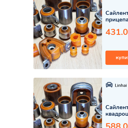
Сайлент
прицеп
431.0
купи
Linhai
Сайлент
квадро
588.0