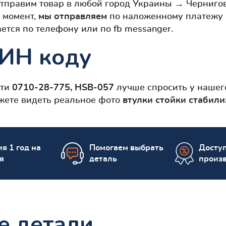
отправим товар в любой город Украины → Чернигов
 момент,
мы отправляем
по наложенному платежу , 
ется по телефону или по fb messanger.
ВИН коду
сти
0710-28-775, HSB-057
лучше спросить у нашег
ожете видеть реальное фото
втулки стойки стабили
я 1 год на
Помогаем выбрать
Досту
я
деталь
произ
е детали