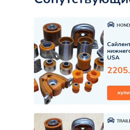
HOND
Сайлент
нижнего
USA
2205
купи
TRAIL