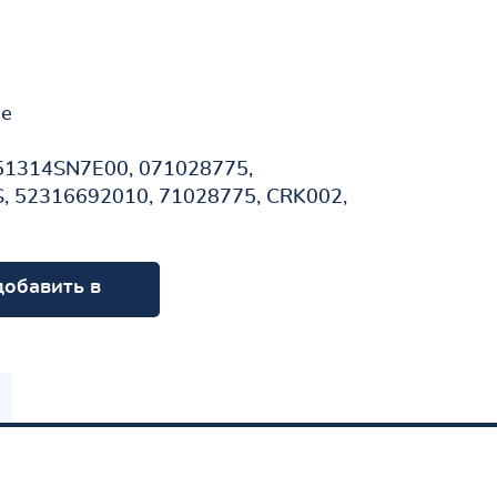
не
51314SN7E00, 071028775,
, 52316692010, 71028775, CRK002,
добавить в
орзину