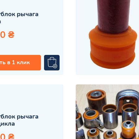
блок рычага
а
0 ₴
ть в 1 клик
блок рычага
цикла
0 ₴