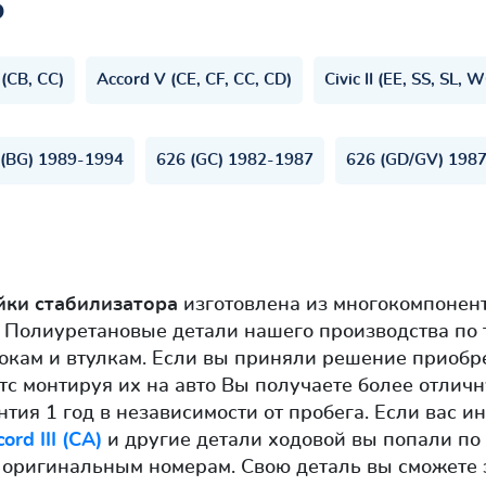
ь
 (CB, CC)
Accord V (CE, CF, CC, CD)
Civic II (EE, SS, SL,
 (BG) 1989-1994
626 (GC) 1982-1987
626 (GD/GV) 198
йки стабилизатора
изготовлена из многокомпонент
Полиуретановые детали нашего производства по т
кам и втулкам. Если вы приняли решение приобре
тс монтируя их на авто Вы получаете более отличн
нтия 1 год в независимости от пробега. Если вас и
rd III (CA)
и другие детали ходовой вы попали по 
 оригинальным номерам. Свою деталь вы сможете 