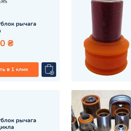
ERS
блок рычага
а
0 ₴
ть в 1 клик
блок рычага
цикла