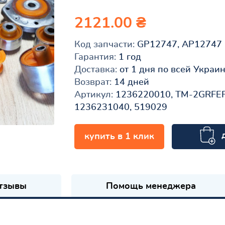
2121.00 ₴
Код запчасти:
GP12747, AP12747
Гарантия:
1 год
Доставка:
от 1 дня по всей Украи
Возврат:
14 дней
Артикул:
1236220010, TM-2GRFEF
1236231040, 519029
купить в 1 клик
к
тзывы
Помощь менеджера