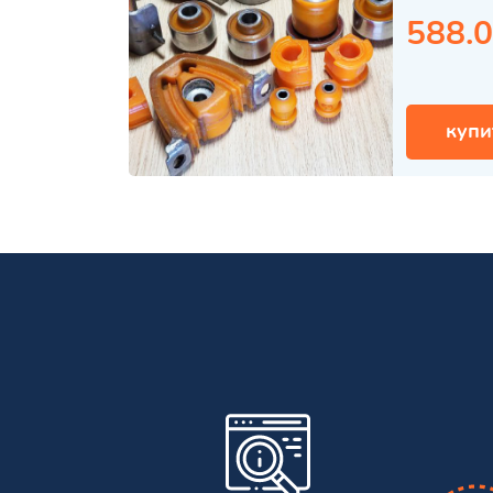
588.0
купи