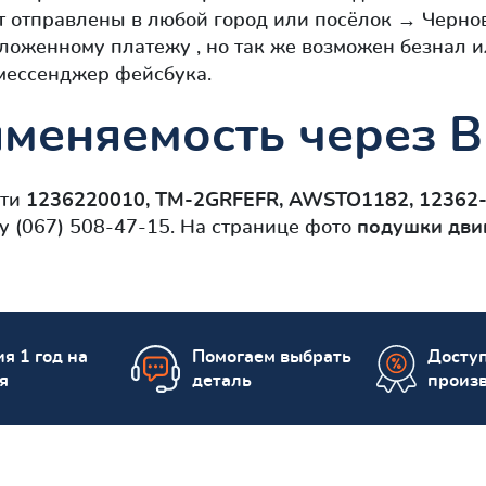
т отправлены в любой город или посёлок → Чернов
ложенному платежу , но так же возможен безнал и
 мессенджер фейсбука.
меняемость через В
сти
1236220010, TM-2GRFEFR, AWSTO1182, 12362
у (067) 508-47-15. На странице фото
подушки двиг
я 1 год на
Помогаем выбрать
Досту
я
деталь
произ