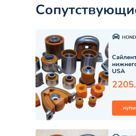
Сопутствующи
HOND
Сайлент
нижнего
USA
2205
купи