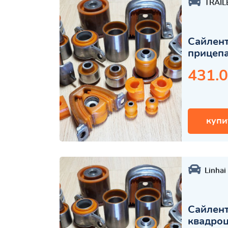
TRAIL
Сайлент
прицеп
431.0
купи
Linhai
Сайлент
квадро