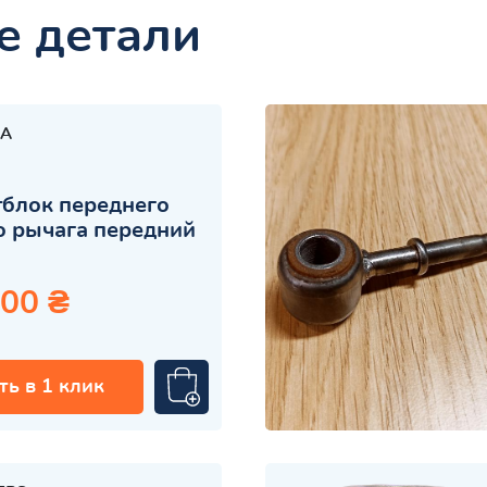
е детали
A
блок переднего
 рычага передний
.00 ₴
ть в 1 клик