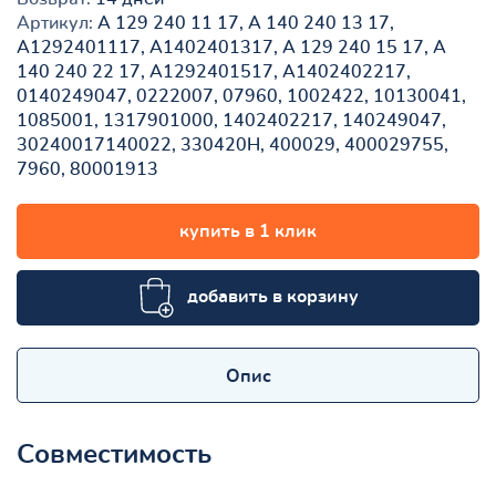
Артикул:
A 129 240 11 17, A 140 240 13 17,
A1292401117, A1402401317, A 129 240 15 17, A
140 240 22 17, A1292401517, A1402402217,
0140249047, 0222007, 07960, 1002422, 10130041,
1085001, 1317901000, 1402402217, 140249047,
30240017140022, 330420H, 400029, 400029755,
7960, 80001913
купить в 1 клик
добавить в корзину
Опис
Совместимость