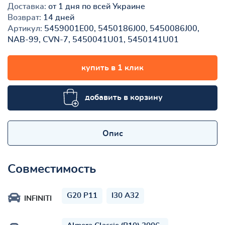
Доставка:
от 1 дня по всей Украине
Возврат:
14 дней
Артикул:
5459001E00, 5450186J00, 5450086J00,
NAB-99, CVN-7, 5450041U01, 5450141U01
купить в 1 клик
добавить в корзину
Опис
Совместимость
G20 P11
I30 A32
INFINITI