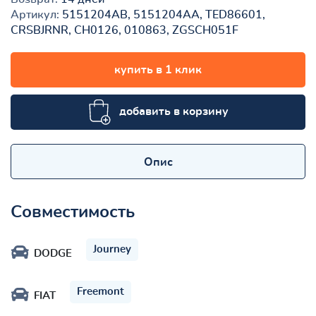
Артикул:
5151204AB, 5151204AA, TED86601,
CRSBJRNR, CH0126, 010863, ZGSCH051F
купить в 1 клик
добавить в корзину
Опис
Совместимость
Journey
DODGE
Freemont
FIAT