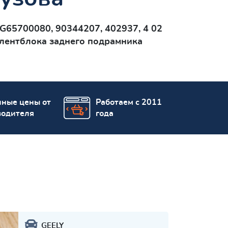
G65700080, 90344207, 402937, 4 02
лентблокa заднего подрамника
пные цены от
Работаем с 2011
водителя
года
GEELY