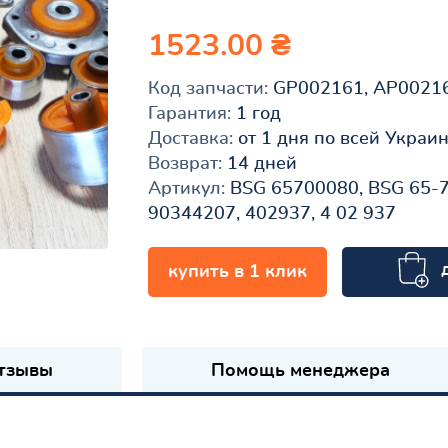
1523.00 ₴
Код запчасти:
GP002161, AP0021
Гарантия:
1 год
Доставка:
от 1 дня по всей Украи
Возврат:
14 дней
Артикул:
BSG 65700080, BSG 65-7
90344207, 402937, 4 02 937
купить в 1 клик
к
тзывы
Помощь менеджера