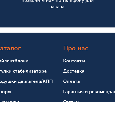
позвоните нам по телефону для
заказа.
аталог
Про нас
айлентблоки
Контакты
тулки стабилизатора
Доставка
одушки двигателя/КПП
Оплата
поры
Гарантия и рекоменда
ыльники
Статьи
тбойники