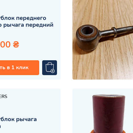
блок переднего
 рычага передний
.00 ₴
ть в 1 клик
ERS
блок рычага
а