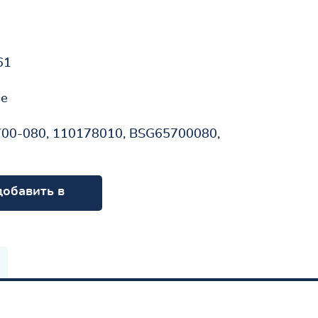
61
не
00-080, 110178010, BSG65700080,
добавить в
орзину