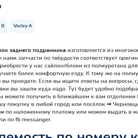
ь
 B
Vectra A
лок заднего подрамника
изготовляется из многок
 нами запчасти по твёрдости соответствует ориг
риобрести у нас сайлентблоки из полиуретана дл
учаете более комфортную езду. К тому же на поли
о вы проедете. Если вы ищите ответы на вопросы, 
вки вы зашли куда надо. Тут будет удобно подобра
 вы можете получить в ближайшем к вам отделении
у покупку в любой город или посёлок ⇒ Черновцы,
ем
по наложенному платежу или можем выдать в м
и по fb messanger.
яемость по номеру 