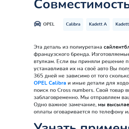
Совместимост
OPEL
Calibra
Kadett A
Kadett
Эта деталь из полиуретана
сайлентб
французского бренда. Изготовляемые
втулкам. Если вы приняли решение п
устанавливая их на своё авто Вы пол
365 дней не зависимо от того скольк
OPEL Calibra
и иные детали для ходо
поиск по Cross numbers. Свой товар
заблаговременно. Мы отправляем ваш
Одно важное замечание,
мы высыла
оплаты оговаривается по телефону ил
Узнать примен