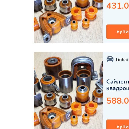
431.0
купи
Linhai
Сайлент
квадро
588.0
купи