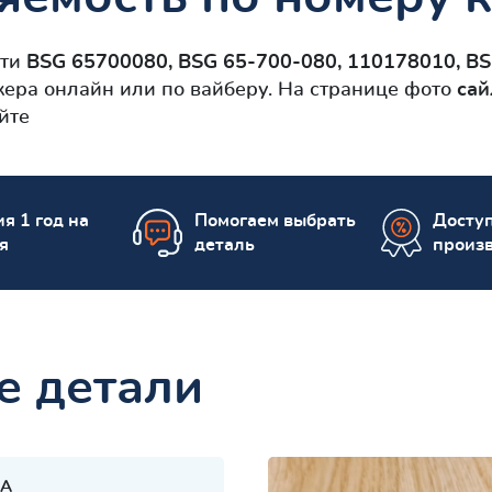
сти
BSG 65700080, BSG 65-700-080, 110178010, BS
ера онлайн или по вайберу. На странице фото
сай
йте
я 1 год на
Помогаем выбрать
Досту
я
деталь
произ
е детали
A