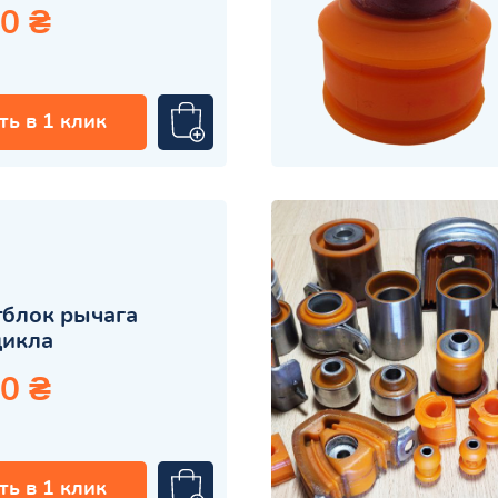
0 ₴
ть в 1 клик
блок рычага
цикла
0 ₴
ть в 1 клик