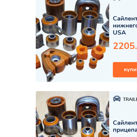
Сайлент
нижнего
USA
2205
купи
TRAIL
Сайлент
прицеп