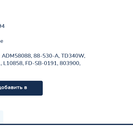
94
не
 ADM58088, 88-530-A, TD340W,
, L10858, FD-SB-0191, 803900,
добавить в
орзину