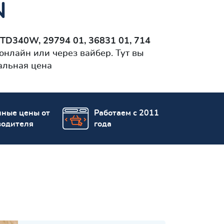
N
TD340W, 29794 01, 36831 01, 714
нлайн или через вайбер. Тут вы
альная цена
пные цены от
Работаем с 2011
водителя
года