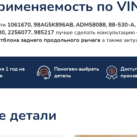
рименяемость по VI
сти
1061670, 98AG5K896AB, ADM58088, 88-530-A, 
00, 2256077, 985217
лучше сделать консультацию о
тблокa заднего продольного рычага
а также акту
я 1 год на
Помогаем выбрать
Досту
я
деталь
произ
е детали