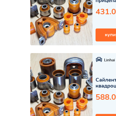
прицеп
431.0
купи
Linhai
Сайлент
квадро
588.0