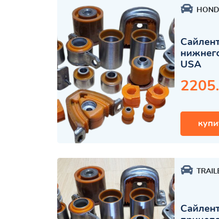
HOND
Сайлент
нижнего
USA
2205
купи
TRAIL
Сайлент