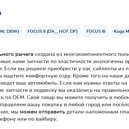
ь
AW, DBW)
FOCUS II (DA_, HCP, DP)
FOCUS III
Kuga 
ьного рычага
создана из многокомпонентного пол
емые нами запчасти по эластичности аналогичны
. Если вы решили приобрести у нас сайленты из 
 Вы ощутите комфортную езду. Кроме того на наши 
роедет ваш автомобиль. Если вам нужны ответы на
е запчасти в подвеску вы оказались на правильно
ск по OEM. Свой товар вы можете получить в любо
тправляем вашу покупку в любой город или посёло
ание, мы
можем отправить
детали наложенным плат
ефону или по вайберу.