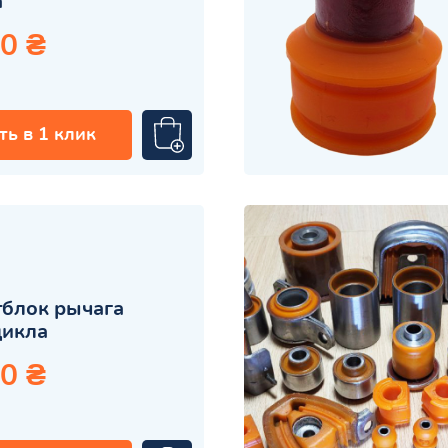
а
0 ₴
ть в 1 клик
блок рычага
цикла
0 ₴