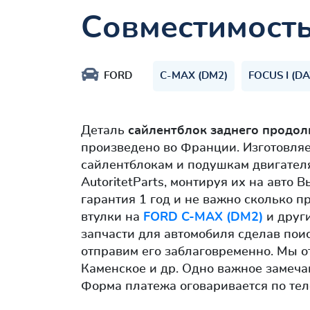
Совместимост
FORD
C-MAX (DM2)
FOCUS I (D
Деталь
сайлентблок заднего продол
произведено во Франции. Изготовля
сайлентблокам и подушкам двигателя
AutoritetParts, монтируя их на авто
гарантия 1 год и не важно сколько п
втулки на
FORD C-MAX (DM2)
и други
запчасти для автомобиля сделав пои
отправим его заблаговременно. Мы о
Каменское и др. Одно важное замеч
Форма платежа оговаривается по тел