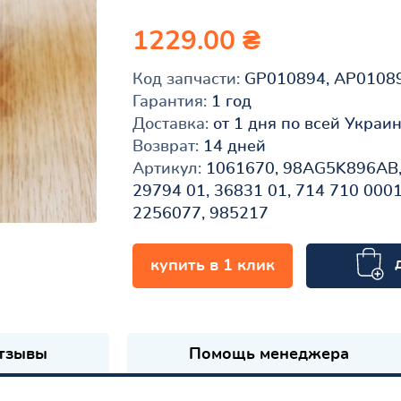
1229.00 ₴
Код запчасти:
GP010894, AP0108
Гарантия:
1 год
Доставка:
от 1 дня по всей Украи
Возврат:
14 дней
Артикул:
1061670, 98AG5K896AB,
29794 01, 36831 01, 714 710 0001
2256077, 985217
купить в 1 клик
к
тзывы
Помощь менеджера