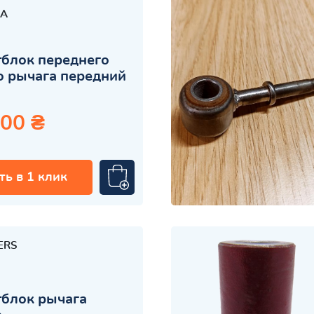
A
блок переднего
 рычага передний
.00 ₴
ть в 1 клик
ERS
блок рычага