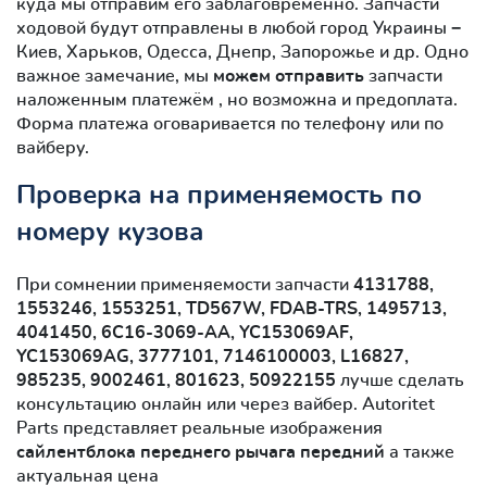
куда мы отправим его заблаговременно. Запчасти
ходовой будут отправлены в любой город Украины −
Киев, Харьков, Одесса, Днепр, Запорожье и др. Одно
важное замечание, мы
можем отправить
запчасти
наложенным платежём , но возможна и предоплата.
Форма платежа оговаривается по телефону или по
вайберу.
Проверка на применяемость по
номеру кузова
При сомнении применяемости запчасти
4131788,
1553246, 1553251, TD567W, FDAB-TRS, 1495713,
4041450, 6C16-3069-AA, YC153069AF,
YC153069AG, 3777101, 7146100003, L16827,
985235, 9002461, 801623, 50922155
лучше сделать
консультацию онлайн или через вайбер. Autoritet
Parts представляет реальные изображения
сайлентблокa переднего рычага передний
а также
актуальная цена