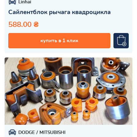
Linhai
Сайлентблок рычага квадроцикла
588.00 ₴
купить в 1 клик
DODGE
MITSUBISHI